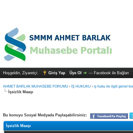
Hoşgeldin, Ziyaretçi:
Giriş Yap
Üye Ol
—
Facebook ile Bağlan
AHMET BARLAK MUHASEBE FORUMU
›
İŞ HUKUKU
›
iş huku ile ilgili genel k
İşsizlik Maaşı
alama: 0
Bu konuyu Sosyal Medyada Paylaşabilirsiniz:
İşsizlik Maaşı