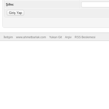
Şifre:
İletişim
www.ahmetbarlak.com
Yukarı Git
Arşiv
RSS Beslemesi