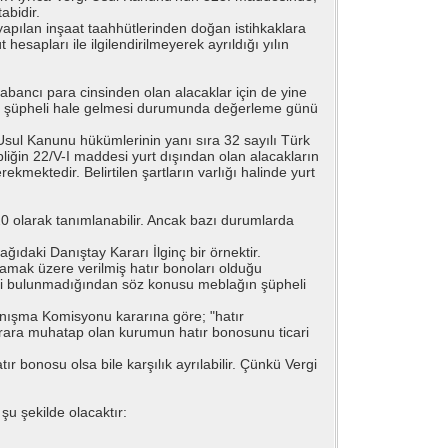
abidir.
pılan inşaat taahhütlerinden doğan istihkaklara
hesapları ile ilgilendirilmeyerek ayrıldığı yılın
abancı para cinsinden olan alacaklar için de yine
ların şüpheli hale gelmesi durumunda değerleme günü
gi Usul Kanunu hükümlerinin yanı sıra 32 sayılı Türk
liğin 22/V-I maddesi yurt dışından olan alacakların
kmektedir. Belirtilen şartların varlığı halinde yurt
20 olarak tanımlanabilir. Ancak bazı durumlarda
ağıdaki Danıştay Kararı İlginç bir örnektir.
şılamak üzere verilmiş hatır bonoları olduğu
lgisi bulunmadığından söz konusu meblağın şüpheli
 Danışma Komisyonu kararına göre; "hatır
zarara muhatap olan kurumun hatır bonosunu ticari
ır bonosu olsa bile karşılık ayrılabilir. Çünkü Vergi
u şekilde olacaktır: