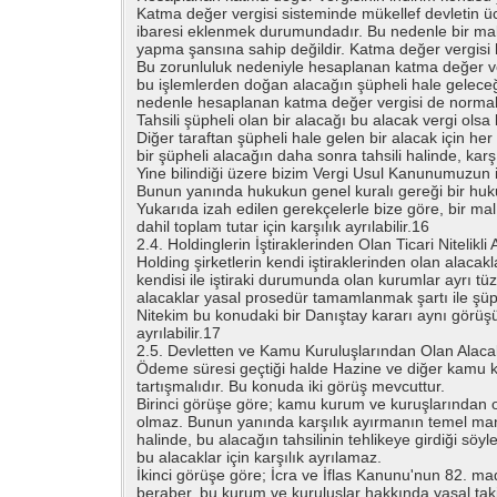
Katma değer vergisi sisteminde mükellef devletin üc
ibaresi eklenmek durumundadır. Bu nedenle bir mal
yapma şansına sahip değildir. Katma değer vergisi 
Bu zorunluluk nedeniyle hesaplanan katma değer ve
bu işlemlerden doğan alacağın şüpheli hale geleceği
nedenle hesaplanan katma değer vergisi de normal 
Tahsili şüpheli olan bir alacağı bu alacak vergi ol
Diğer taraftan şüpheli hale gelen bir alacak için her
bir şüpheli alacağın daha sonra tahsili halinde, karş
Yine bilindiği üzere bizim Vergi Usul Kanunumuzun i
Bunun yanında hukukun genel kuralı gereği bir hukuk
Yukarıda izah edilen gerekçelerle bize göre, bir m
dahil toplam tutar için karşılık ayrılabilir.16
2.4. Holdinglerin İştiraklerinden Olan Ticari Nitelikli 
Holding şirketlerin kendi iştiraklerinden olan alacakla
kendisi ile iştiraki durumunda olan kurumlar ayrı tüzel 
alacaklar yasal prosedür tamamlanmak şartı ile şüp
Nitekim bu konudaki bir Danıştay kararı aynı görüşü ona
ayrılabilir.17
2.5. Devletten ve Kamu Kuruluşlarından Olan Alaca
Ödeme süresi geçtiği halde Hazine ve diğer kamu ku
tartışmalıdır. Bu konuda iki görüş mevcuttur.
Birinci görüşe göre; kamu kurum ve kuruşlarından 
olmaz. Bunun yanında karşılık ayırmanın temel man
halinde, bu alacağın tahsilinin tehlikeye girdiği s
bu alacaklar için karşılık ayrılamaz.
İkinci görüşe göre; İcra ve İflas Kanunu'nun 82. m
beraber, bu kurum ve kuruluşlar hakkında yasal t