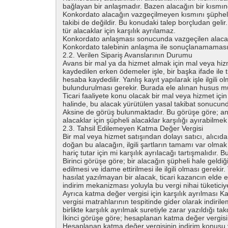
bağlayan bir anlaşmadır. Bazen alacağın bir kısmın
Konkordato alacağın vazgeçilmeyen kısmını şüpheli 
takibi de değildir. Bu konudaki talep borçludan gel
tür alacaklar için karşılık ayrılamaz.
Konkordato anlaşması sonucunda vazgeçilen alacak
Konkordato talebinin anlaşma ile sonuçlanamaması ha
2.2. Verilen Sipariş Avanslarının Durumu
Avans bir mal ya da hizmet almak için mal veya hiz
kaydedilen erken ödemeler işle, bir başka ifade ile ti
hesaba kaydedilir. Yanlış kayıt yapılarak işle ilgi
bulundurulması gerekir. Burada ele alınan husus 
Ticari faaliyete konu olacak bir mal veya hizmet iç
halinde, bu alacak yürütülen yasal takibat sonucund
Aksine de görüş bulunmaktadır. Bu görüşe göre; ancak 
alacaklar için şüpheli alacaklar karşılığı ayırabilme
2.3. Tahsil Edilemeyen Katma Değer Vergisi
Bir mal veya hizmet satışından dolayı satıcı, alıcıd
doğan bu alacağın, ilgili şartların tamamı var olm
hariç tutar için mi karşılık ayrılacağı tartışmalıdır.
Birinci görüşe göre; bir alacağın şüpheli hale geldiğ
edilmesi ve idame ettirilmesi ile ilgili olması gerek
hasılat yazılmayan bir alacak, ticari kazancın elde e
indirim mekanizması yoluyla bu vergi nihai tüketiciye 
Ayrıca katma değer vergisi için karşılık ayrılması
vergisi matrahlarının tespitinde gider olarak indiri
birlikte karşılık ayrılmak suretiyle zarar yazıldığı
İkinci görüşe göre; hesaplanan katma değer vergisi
Hesaplanan katma değer vergisinin indirim konusu 