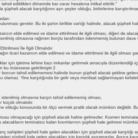
tahsil edildikleri dönemde kar-zarar hesabına intikal ettirilir."
üpheli alacak karşılığının ayrı şeyler olduğu, birbirlerine karıştırılmam
asları
 bulunması gerekir. Bu iki şartın birlikte varlığı halinde, alacak şüpheli h
azancın elde edilmesi ve idame ettirilmesi ile ilgili olması, diğeri de a
a istenilmiş olmasına rağmen borçlu tarafından ödenmemiş bulunan dav
irilmesi İle İlgili Olmalıdır
n ticari kazancın elde edilmesi ve idame ettirilmesi ile ilgili olması şa
ar için işletme lehine bazı imkanlar getirmek amacıyla düzenlendiği i
n bu müessese getirilmiştir.2
ir borcun tahsil edilememesi halinde bunun şüpheli alacak şekline geleceğ
olamaz. Yine karşılığında bir gelir veya menfaat sağlanmayan kefale
a istenilmiş olmasına karşın tahsil edilememiş olması,
r küçük olmalıdır.
ne olduğu konusunda bir ölçü vermek pratik olarak mümkün değildir. Bu
onusu olmayacağı için şüpheli alacak haline gelmezler. Kısmen teminata 
bu alacakların teminatsız kalan kısımlarının şüpheli hale gelmesi mümkü
 sahipleri şüpheli hale gelen alacakları için şüpheli alacak karşılığı ayı
leri şüpheli hale gelen alacakları için karşılık ayıramazlar. Ayrıca karşı