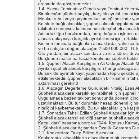
arasında da gösteremezler.
1.4. Alacak Teminatsız Olmalı veya Teminat Yetersi
Bir alacağın şüpheli sayılıp, karşılık ayrılabilmesi i
Menkul rehni veya gayrimenkul ipoteği şeklinde yani
Kefalete bağlı alacaklar, şüpheli alacak uygulamasın
takibatın sonuçsuz kalması halinde şüpheli alacak kar
Adi ortaklığın borçlarından, borç doğuran işlemin or
alacak dolayısıyla karşılık ayrılabilmesi için, ortakl
Kısmen teminata bağlı olan alacaklarda, yalnızca tem
ve bu satıştan doğan alacağın 2.500.000.000.-TL kıs
Öte yandan, bir alacak için dava ve icra süreci de
Borçlunun mallarına haciz konulması şüpheli halde o
1.5. Şüpheli Alacak Karşılığının Ait Olduğu Alacak 
Ayrılan şüpheli alacak karşılığının hangi alacağa a
Bu şekilde ayrıntılı kayıt yapılmadan toplu şekilde 
etkilemektedir. Şüpheli alacakların bir kısmının tahs
aktarılması gerekir.8
1.6. Alacağın Değerleme Günündeki Niteliği Esas Al
Şüpheli alacaklara karşılık ayırabilmek için şüphel
Uygulamada bazen takibat sonucunda dönem içinde şü
uzatılmaktadır. Bu tür durumlar hesap dönemi için
niteliğini kaybetmektedir. Bu tür alacaklar için karşı
1.7. Sonradan Tahsil Edilen Şüpheli Alacaklar İçin Ayr
Şüpheli alacak tahsil edildiği zaman şüpheli alacakla
Karşılıkları" hesabına borç ve "644- Konusu Kalmayan
2. Şüpheli Alacaklar Açısından Özellik Gösteren Du
2.1. Konkordato Talep Edilen Alacaklar
Konkordato, alacaklıların alacaklarının bir kısmında