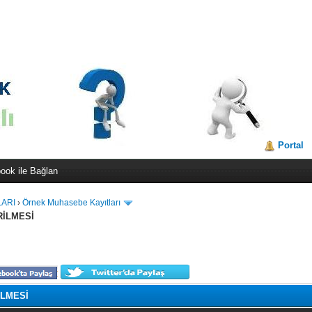
Portal
ook ile Bağlan
LARI
›
Örnek Muhasebe Kayıtları
RİLMESİ
İLMESİ