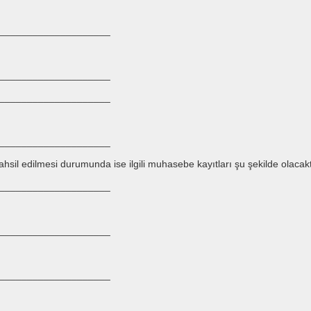
_____________________
_____________________
_____________________
_____________________
hsil edilmesi durumunda ise ilgili muhasebe kayıtları şu şekilde olacakt
_____________________
_____________________
_____________________