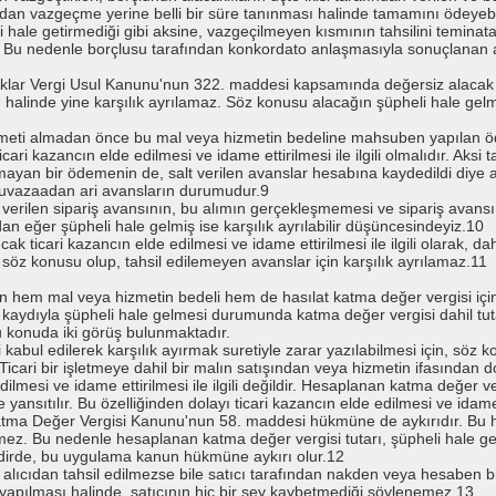
dan vazgeçme yerine belli bir süre tanınması halinde tamamını ödeyebi
hale getirmediği gibi aksine, vazgeçilmeyen kısmının tahsilini teminat
ir. Bu nedenle borçlusu tarafından konkordato anlaşmasıyla sonuçlanan a
lar Vergi Usul Kanunu'nun 322. maddesi kapsamında değersiz alacak ol
linde yine karşılık ayrılamaz. Söz konusu alacağın şüpheli hale gelmesi 
meti almadan önce bu mal veya hizmetin bedeline mahsuben yapılan ödem
cari kazancın elde edilmesi ve idame ettirilmesi ile ilgili olmalıdır. Aksi
li olmayan bir ödemenin de, salt verilen avanslar hesabına kaydedildi di
muvazaadan ari avansların durumudur.9
in verilen sipariş avansının, bu alımın gerçekleşmemesi ve sipariş avan
an eğer şüpheli hale gelmiş ise karşılık ayrılabilir düşüncesindeyiz.10
ticari kazancın elde edilmesi ve idame ettirilmesi ile ilgili olarak, dah
k söz konusu olup, tahsil edilemeyen avanslar için karşılık ayrılamaz.11
an hem mal veya hizmetin bedeli hem de hasılat katma değer vergisi için 
ak kaydıyla şüpheli hale gelmesi durumunda katma değer vergisi dahil tu
 Bu konuda iki görüş bulunmaktadır.
i kabul edilerek karşılık ayırmak suretiyle zarar yazılabilmesi için, söz
ir. Ticari bir işletmeye dahil bir malın satışından veya hizmetin ifasında
dilmesi ve idame ettirilmesi ile ilgili değildir. Hesaplanan katma değer v
yansıtılır. Bu özelliğinden dolayı ticari kazancın elde edilmesi ve idame et
 Katma Değer Vergisi Kanunu'nun 58. maddesi hükmüne de aykırıdır. Bu 
lemez. Bu nedenle hesaplanan katma değer vergisi tutarı, şüpheli hale ge
 takdirde, bu uygulama kanun hükmüne aykırı olur.12
 alıcıdan tahsil edilmezse bile satıcı tarafından nakden veya hesaben b
yapılması halinde, satıcının hiç bir şey kaybetmediği söylenemez.13