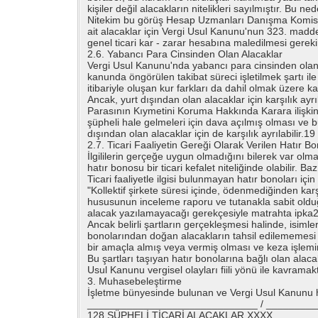
kişiler değil alacakların nitelikleri sayılmıştır. Bu n
Nitekim bu görüş Hesap Uzmanları Danışma Komisyon
ait alacaklar için Vergi Usul Kanunu'nun 323. maddesi 
genel ticari kar - zarar hesabına maledilmesi gereki
2.6. Yabancı Para Cinsinden Olan Alacaklar
Vergi Usul Kanunu'nda yabancı para cinsinden olan a
kanunda öngörülen takibat süreci işletilmek şartı i
itibariyle oluşan kur farkları da dahil olmak üzere karş
Ancak, yurt dışından olan alacaklar için karşılık ayr
Parasının Kıymetini Koruma Hakkında Karara ilişkin 
şüpheli hale gelmeleri için dava açılmış olması ve bu
dışından olan alacaklar için de karşılık ayrılabilir.19
2.7. Ticari Faaliyetin Gereği Olarak Verilen Hatır 
İlgililerin gerçeğe uygun olmadığını bilerek var ol
hatır bonosu bir ticari kefalet niteliğinde olabilir. B
Ticari faaliyetle ilgisi bulunmayan hatır bonoları içi
"Kollektif şirkete süresi içinde, ödenmediğinden karşı
hususunun inceleme raporu ve tutanakla sabit olduğu
alacak yazılamayacağı gerekçesiyle matrahta ipka2
Ancak belirli şartların gerçekleşmesi halinde, isiml
bonolarından doğan alacakların tahsil edilememesi 
bir amaçla almış veya vermiş olması ve keza işlemin
Bu şartları taşıyan hatır bonolarına bağlı olan alaca
Usul Kanunu vergisel olayları fiili yönü ile kavramak
3. Muhasebeleştirme
İşletme bünyesinde bulunan ve Vergi Usul Kanunu hü
______________________________ / ________
128 ŞÜPHELİ TİCARİ ALACAKLAR XXXX