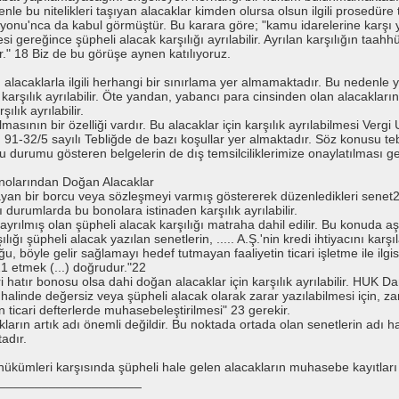
edenle bu nitelikleri taşıyan alacaklar kimden olursa olsun ilgili prosedüre t
u'nca da kabul görmüştür. Bu karara göre; "kamu idarelerine karşı ya
gereğince şüpheli alacak karşılığı ayrılabilir. Ayrılan karşılığın taahhüt 
r." 18 Biz de bu görüşe aynen katılıyoruz.
lacaklarla ilgili herhangi bir sınırlama yer almamaktadır. Bu nedenle y
le karşılık ayrılabilir. Öte yandan, yabancı para cinsinden olan alacak
ılık ayrılabilir.
ılmasının bir özelliği vardır. Bu alacaklar için karşılık ayrılabilmesi Ver
91-32/5 sayılı Tebliğde de bazı koşullar yer almaktadır. Söz konusu teb
 durumu gösteren belgelerin de dış temsilciliklerimize onaylatılması gere
Bonolarından Doğan Alacaklar
mayan bir borcu veya sözleşmeyi varmış göstererek düzenledikleri senet
azı durumlarda bu bonolara istinaden karşılık ayrılabilir.
n ayrılmış olan şüpheli alacak karşılığı matraha dahil edilir. Bu konuda aş
lığı şüpheli alacak yazılan senetlerin, ..... A.Ş.'nin kredi ihtiyacını kar
, böyle gelir sağlamayı hedef tutmayan faaliyetin ticari işletme ile i
1 etmek (...) doğrudur."22
eri hatır bonosu olsa dahi doğan alacaklar için karşılık ayrılabilir. HUK
halinde değersiz veya şüpheli alacak olarak zarar yazılabilmesi için, 
 ticari defterlerde muhasebeleştirilmesi" 23 gerekir.
kların artık adı önemli değildir. Bu noktada ortada olan senetlerin adı hat
tadır.
kümleri karşısında şüpheli hale gelen alacakların muhasebe kayıtları ş
_____________________