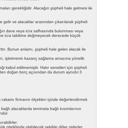
aları gerektiğidir. Alacağın şüpheli hale gelmesi ile
ale gelir ve alacaklar arasından çıkarılarak şüpheli
lacağın dava veya icra safhasında bulunması veya
a ve icra takibine değmeyecek derecede küçük
rttır. Bunun anlamı, şüpheli hale gelen alacak ile
çin, işletmenin kazanç sağlama amacına yönelik
i kabul edilmemiştir. Hatır senetleri için şüpheli
tten doğan borç açısından da durum aynıdır.3
 rakamı firmanın ölçekleri içinde değerlendirmek
bağlı alacaklarda teminata bağlı kısımlarının
ndür.
rabilirler.
lık niteliğinde olabilecek şekilde diğer giderler