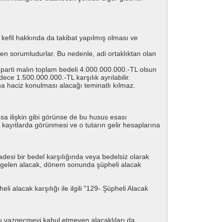
a kefil hakkında da takibat yapılmış olması ve
ilen sorumludurlar. Bu nedenle, adi ortaklıktan olan
ir parti malın toplam bedeli 4.000.000.000.-TL olsun
ece 1.500.000.000.-TL karşılık ayrılabilir.
a haciz konulması alacağı teminatlı kılmaz.
usa ilişkin gibi görünse de bu husus esası
ın kayıtlarda görünmesi ve o tutarın gelir hesaplarına
esi bir bedel karşılığında veya bedelsiz olarak
e gelen alacak, dönem sonunda şüpheli alacak
i alacak karşılığı ile ilgili "129- Şüpheli Alacak
e bu vazgeçmeyi kabul etmeyen alacaklıları da