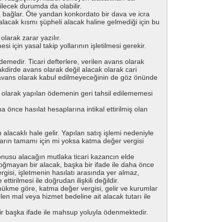
lecek durumda da olabilir.
a bağlar. Öte yandan konkordato bir dava ve icra
lacak kısmı şüpheli alacak haline gelmediği için bu
arak zarar yazılır.
için yasal takip yollarının işletilmesi gerekir.
edir. Ticari defterlere, verilen avans olarak
 takdirde avans olarak değil alacak olarak cari
ye avans olarak kabul edilmeyeceğinin de göz önünde
sı olarak yapılan ödemenin geri tahsil edilememesi
a önce hasılat hesaplarına intikal ettirilmiş olan
alacaklı hale gelir. Yapılan satış işlemi nedeniyle
tarın tamamı için mi yoksa katma değer vergisi
 konusu alacağın mutlaka ticari kazancın elde
n doğmayan bir alacak, başka bir ifade ile daha önce
ergisi, işletmenin hasılatı arasında yer almaz,
tirilmesi ile doğrudan ilişkili değildir.
hükme göre, katma değer vergisi, gelir ve kurumlar
len mal veya hizmet bedeline ait alacak tutarı ile
ir başka ifade ile mahsup yoluyla ödenmektedir.