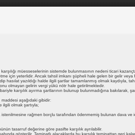
 karşılığı müesseselerinin sistemde bulunmasının nedeni ticari kazançta 
tme için yeterlidir. Ancak tahsil imkanı şüpheli hale gelen bir gelir ve
ip hasılat yazıldığı halde ilgili şartlar tamamlanmış olmak kaydıyla, tah
nu olmayan gelirin vergi yükü nötr hale getirilmektedir.
bariyle karşılık ayırma şartlarının bulunup bulunmadığına bakılarak, şar
. maddesi aşağıdaki gibidir:
 ilgili olmak şartıyla;
azla istenilmesine rağmen borçlu tarafından ödenmemiş bulunan dava ve
nün tasarruf değerine göre pasifte karşılık ayrılabilir.
sabında gösterilir. Teminatlı alacaklarda bu karşılık teminattan geri kala