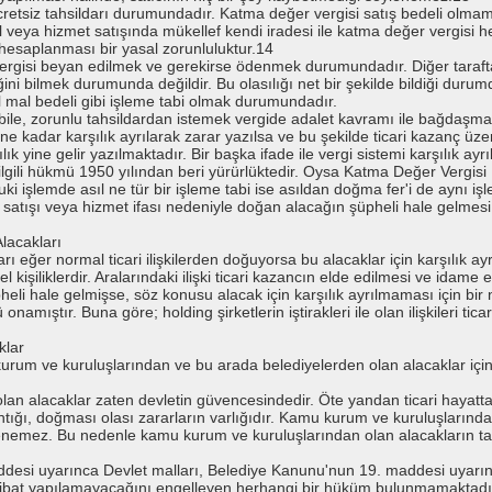
retsiz tahsildarı durumundadır. Katma değer vergisi satış bedeli olmama
 veya hizmet satışında mükellef kendi iradesi ile katma değer vergisi
hesaplanması bir yasal zorunluluktur.14
rgisi beyan edilmek ve gerekirse ödenmek durumundadır. Diğer taraftan
ni bilmek durumunda değildir. Bu olasılığı net bir şekilde bildiği dur
mal bedeli gibi işleme tabi olmak durumundadır.
sa bile, zorunlu tahsildardan istemek vergide adalet kavramı ile bağdaşm
 ne kadar karşılık ayrılarak zarar yazılsa ve bu şekilde ticari kazanç üze
ılık yine gelir yazılmaktadır. Bir başka ifade ile vergi sistemi karşılık 
lgili hükmü 1950 yılından beri yürürlüktedir. Oysa Katma Değer Vergisi 
i işlemde asıl ne tür bir işleme tabi ise asıldan doğma fer'i de aynı i
al satışı veya hizmet ifası nedeniyle doğan alacağın şüpheli hale gelm
Alacakları
rı eğer normal ticari ilişkilerden doğuyorsa bu alacaklar için karşılık ayr
kişiliklerdir. Aralarındaki ilişki ticari kazancın elde edilmesi ve idame etti
heli hale gelmişse, söz konusu alacak için karşılık ayrılmaması için b
mıştır. Buna göre; holding şirketlerin iştirakleri ile olan ilişkileri ticar
klar
rum ve kuruluşlarından ve bu arada belediyelerden olan alacaklar için ş
olan alacaklar zaten devletin güvencesindedir. Öte yandan ticari haya
tığı, doğması olası zararların varlığıdır. Kamu kurum ve kuruluşların
öylenemez. Bu nedenle kamu kurum ve kuruluşlarından olan alacakların ta
addesi uyarınca Devlet malları, Belediye Kanunu'nun 19. maddesi uyarı
akibat yapılamayacağını engelleyen herhangi bir hüküm bulunmamaktadı