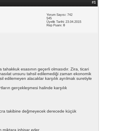
#1
Yorum Sayısı: 742
545
Üyelik Tarihi: 23.04.2015
Rep Puanı:
0
tahakkuk esasının geçerli olmasıdır. Zira, ticari
ya hasılat unsuru tahsil edilemediği zaman ekonomik
sil edilemeyen alacaklar karşılık ayrılmak suretiyle
tların gerçekleşmesi halinde karşılık
 icra takibine değmeyecek derecede küçük
n miktara inhisar eder.