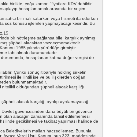
kla birlikte, çoğu zaman "fiyatlara KDV dahildir"
 hesaplayıp hesaplamamak arasında bir seçim
 satıcı bir malı satarken veya hizmeti ifa ederken
umda söz konusu işlemleri yapmayacağı kesindir. Bu
az.15
rinde bir nötrleşme sağlansa bile, karşılık ayrılmış
ayrılmış şüpheli alacaktan vazgeçmemektedir.
Kanunu 1985 yılında yürürlüğe girmiştir.
şleme tabi olmak durumundadır.
esi durumunda, hesaplanan katma değer vergisi de
ılabilir. Çünkü sonuç itibariyle holding şirketin
rilmesi ile ilintili ise ve bu ilişkilerden doğan
ir neden bulunmamaktadır.
i nitelikli olduğundan şüpheli alacak karşılığı
üpheli alacak karşılığı ayrılıp ayrılamayacağı
tta Devlet güvencesinden daha büyük bir güvence
dan olan alacağın zamanında tahsil edilememesi
hsilinde gecikilmesi ve takibat yapılması halinde de
nca Belediyelerin malları haczedilemez. Bununla
r. Ayrıca Vergi Usul Kanunu'nun 323. maddesinde,