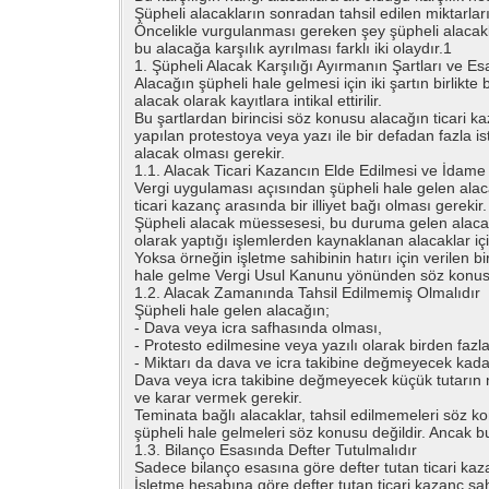
Şüpheli alacakların sonradan tahsil edilen miktarları 
Öncelikle vurgulanması gereken şey şüpheli alacakla ş
bu alacağa karşılık ayrılması farklı iki olaydır.1
1. Şüpheli Alacak Karşılığı Ayırmanın Şartları ve Es
Alacağın şüpheli hale gelmesi için iki şartın birlikte
alacak olarak kayıtlara intikal ettirilir.
Bu şartlardan birincisi söz konusu alacağın ticari k
yapılan protestoya veya yazı ile bir defadan fazl
alacak olması gerekir.
1.1. Alacak Ticari Kazancın Elde Edilmesi ve İdame Ett
Vergi uygulaması açısından şüpheli hale gelen alacağı
ticari kazanç arasında bir illiyet bağı olması gerekir.
Şüpheli alacak müessesesi, bu duruma gelen alacakl
olarak yaptığı işlemlerden kaynaklanan alacaklar içi
Yoksa örneğin işletme sahibinin hatırı için verilen b
hale gelme Vergi Usul Kanunu yönünden söz konusu 
1.2. Alacak Zamanında Tahsil Edilmemiş Olmalıdır
Şüpheli hale gelen alacağın;
- Dava veya icra safhasında olması,
- Protesto edilmesine veya yazılı olarak birden fazl
- Miktarı da dava ve icra takibine değmeyecek kada
Dava veya icra takibine değmeyecek küçük tutarın 
ve karar vermek gerekir.
Teminata bağlı alacaklar, tahsil edilmemeleri söz k
şüpheli hale gelmeleri söz konusu değildir. Ancak 
1.3. Bilanço Esasında Defter Tutulmalıdır
Sadece bilanço esasına göre defter tutan ticari kazanç
İşletme hesabına göre defter tutan ticari kazanç sahip