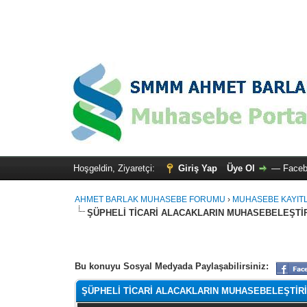
Hoşgeldin, Ziyaretçi:
Giriş Yap
Üye Ol
—
Faceb
AHMET BARLAK MUHASEBE FORUMU
›
MUHASEBE KAYIT
ŞÜPHELİ TİCARİ ALACAKLARIN MUHASEBELEŞTİ
Toplam: 0 Oy - Ortalama: 0
1
2
3
4
5
Bu konuyu Sosyal Medyada Paylaşabilirsiniz:
ŞÜPHELİ TİCARİ ALACAKLARIN MUHASEBELEŞTİR