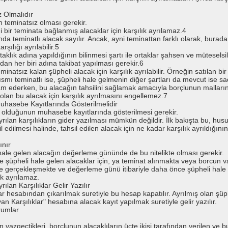
z Olmalıdır
çin teminatsız olması gerekir.
 bir teminata bağlanmış alacaklar için karşılık ayrılamaz.4
da teminatlı alacak sayılır. Ancak, ayni teminattan farklı olarak, burad
şılığı ayrılabilir.5
taklık adına yapıldığının bilinmesi şartı ile ortaklar şahsen ve mütesels
ardan her biri adına takibat yapılması gerekir.6
inatsız kalan şüpheli alacak için karşılık ayrılabilir. Örneğin satılan b
mı teminatlı ise, şüpheli hale gelmenin diğer şartları da mevcut ise sad
vam ederken, bu alacağın tahsilini sağlamak amacıyla borçlunun malların
lan bu alacak için karşılık ayrılmasını engellemez.7
Muhasebe Kayıtlarında Gösterilmelidir
it olduğunun muhasebe kayıtlarında gösterilmesi gerekir.
ayrılan karşılıkların gider yazılması mümkün değildir. İlk bakışta bu, hus
il edilmesi halinde, tahsil edilen alacak için ne kadar karşılık ayrıldığın
ınır
i hale gelen alacağın değerleme gününde de bu nitelikte olması gerekir.
pheli hale gelen alacaklar için, ya teminat alınmakta veya borcun vad
de gerçekleşmekte ve değerleme günü itibariyle daha önce şüpheli hal
lık ayrılamaz.
ılan Karşılıklar Gelir Yazılır
r hesabından çıkarılmak suretiyle bu hesap kapatılır. Ayrılmış olan şüphel
 Karşılıklar" hesabına alacak kayıt yapılmak suretiyle gelir yazılır.
rumlar
n vazgeçtikleri, borçlunun alacaklıların üçte ikisi tarafından verilen v