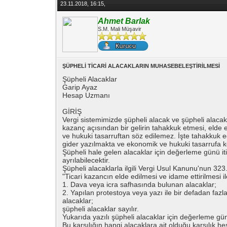
23.11.2018, 16:15,
Ahmet Barlak
S.M. Mali Müşavir
ŞÜPHELİ TİCARİ ALACAKLARIN MUHASEBELEŞTİRİLMESİ
Şüpheli Alacaklar
Garip Ayaz
Hesap Uzmanı
GİRİŞ
Vergi sistemimizde şüpheli alacak ve şüpheli alacak
kazanç açısından bir gelirin tahakkuk etmesi, elde e
ve hukuki tasarruftan söz edilemez. İşte tahakkuk ed
gider yazılmakta ve ekonomik ve hukuki tasarrufa ko
Şüpheli hale gelen alacaklar için değerleme günü iti
ayrılabilecektir.
Şüpheli alacaklarla ilgili Vergi Usul Kanunu'nun 323
"Ticari kazancın elde edilmesi ve idame ettirilmesi ile
1. Dava veya icra safhasında bulunan alacaklar;
2. Yapılan protestoya veya yazı ile bir defadan f
alacaklar;
şüpheli alacaklar sayılır.
Yukarıda yazılı şüpheli alacaklar için değerleme günü
Bu karşılığın hangi alacaklara ait olduğu karşılık he