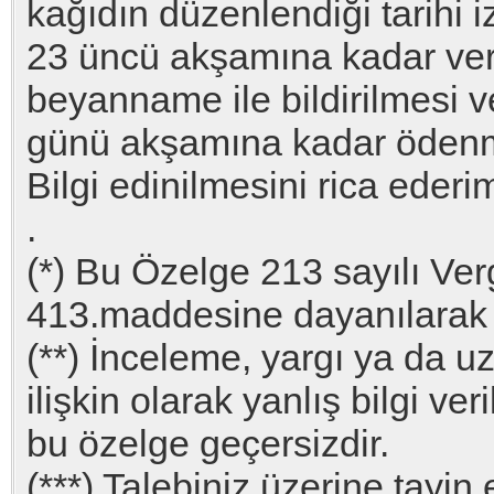
kağıdın düzenlendiği tarihi 
23 üncü akşamına kadar ver
beyanname ile bildirilmesi v
günü akşamına kadar ödenm
Bilgi edinilmesini rica ederi
.
(*) Bu Özelge 213 sayılı Ve
413.maddesine dayanılarak v
(**) İnceleme, yargı ya da 
ilişkin olarak yanlış bilgi ver
bu özelge geçersizdir.
(***) Talebiniz üzerine tayi