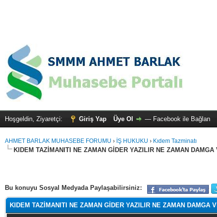
Hoşgeldin, Ziyaretçi:
Giriş Yap
Üye Ol
—
Facebook ile Bağlan
AHMET BARLAK MUHASEBE FORUMU
›
İŞ HUKUKU
›
Kıdem Tazminatı
KIDEM TAZİMANITI NE ZAMAN GİDER YAZILIR NE ZAMAN DAMGA 
alama: 0
Bu konuyu Sosyal Medyada Paylaşabilirsiniz:
KIDEM TAZİMANITI NE ZAMAN GİDER YAZILIR NE ZAMAN DAMGA V