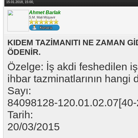
15.01.2018, 15:00,
Ahmet Barlak
S.M. Mali Müşavir
KIDEM TAZİMANITI NE ZAMAN Gİ
ÖDENİR.
Özelge: İş akdi feshedilen 
ihbar tazminatlarının hangi
Sayı:
84098128-120.01.02.07[40-
Tarih:
20/03/2015