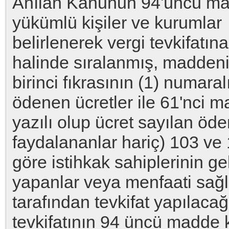
Anılan Kanunun 94'üncü mad
yükümlü kişiler ve kurumlar
belirlenerek vergi tevkifatına
halinde sıralanmış, madden
birinci fıkrasının (1) numar
ödenen ücretler ile 61'nci 
yazılı olup ücret sayılan öd
faydalananlar hariç) 103 ve
göre istihkak sahiplerinin g
yapanlar veya menfaati sağ
tarafından tevkifat yapılaca
tevkifatının 94 üncü madde