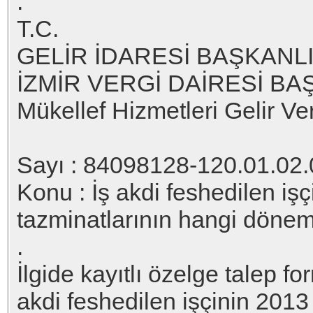
.
T.C.
GELİR İDARESİ BAŞKANLI
İZMİR VERGİ DAİRESİ BA
Mükellef Hizmetleri Gelir Ve
Sayı : 84098128-120.01.02.
Konu : İş akdi feshedilen i
tazminatlarının hangi dönem
.
İlgide kayıtlı özelge talep 
akdi feshedilen işçinin 2013