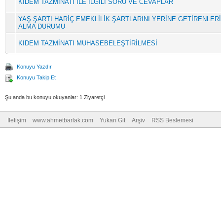
KIDEM TAZMİNATİ İLE İLGİLİ SORU VE CEVAPLAR
YAŞ ŞARTI HARİÇ EMEKLİLİK ŞARTLARINI YERİNE GETİRENLERİ
ALMA DURUMU
KIDEM TAZMİNATI MUHASEBELEŞTİRİLMESİ
Konuyu Yazdır
Konuyu Takip Et
Şu anda bu konuyu okuyanlar: 1 Ziyaretçi
İletişim
www.ahmetbarlak.com
Yukarı Git
Arşiv
RSS Beslemesi