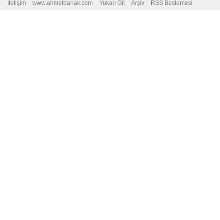
İletişim
www.ahmetbarlak.com
Yukarı Git
Arşiv
RSS Beslemesi